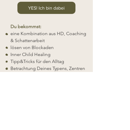
YES! Ich bin dabei
Du bekommst:
eine Kombination aus HD, Coaching
& Schattenarbeit
lösen von Blockaden
Inner Child Healing
Tipp&Tricks für den Alltag
Betrachtung Deines Typens, Zentren
& Linien
Journalingfragen
6 Gruppencalls
2 Live Q&A ́s mit Carina
Audios, Aufzeichnung der Calls,
Zugang zum Memberbereich
zwei zauberhafte Co-Coaches